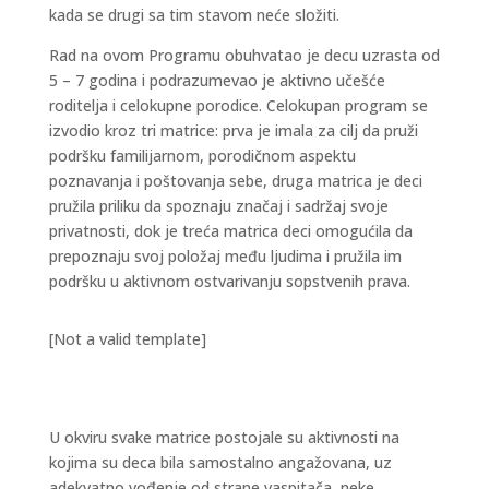
kada se drugi sa tim stavom neće složiti.
Rad na ovom Programu obuhvatao je decu uzrasta od
5 – 7 godina i podrazumevao je aktivno učešće
roditelja i celokupne porodice. Celokupan program se
izvodio kroz tri matrice: prva je imala za cilj da pruži
podršku familijarnom, porodičnom aspektu
poznavanja i poštovanja sebe, druga matrica je deci
pružila priliku da spoznaju značaj i sadržaj svoje
privatnosti, dok je treća matrica deci omogućila da
prepoznaju svoj položaj među ljudima i pružila im
podršku u aktivnom ostvarivanju sopstvenih prava.
[Not a valid template]
U okviru svake matrice postojale su aktivnosti na
kojima su deca bila samostalno angažovana, uz
adekvatno vođenje od strane vaspitača, neke