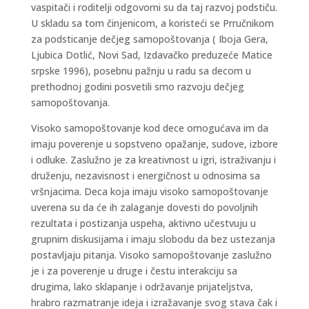
vaspitači i roditelji odgovorni su da taj razvoj podstiču.
U skladu sa tom činjenicom, a koristeći se Prručnikom
za podsticanje dečjeg samopoštovanja ( Iboja Gera,
Ljubica Dotlić, Novi Sad, Izdavačko preduzeće Matice
srpske 1996), posebnu pažnju u radu sa decom u
prethodnoj godini posvetili smo razvoju dečjeg
samopoštovanja.
Visoko samopoštovanje kod dece omogućava im da
imaju poverenje u sopstveno opažanje, sudove, izbore
i odluke. Zaslužno je za kreativnost u igri, istraživanju i
druženju, nezavisnost i energičnost u odnosima sa
vršnjacima. Deca koja imaju visoko samopoštovanje
uverena su da će ih zalaganje dovesti do povoljnih
rezultata i postizanja uspeha, aktivno učestvuju u
grupnim diskusijama i imaju slobodu da bez ustezanja
postavljaju pitanja. Visoko samopoštovanje zaslužno
je i za poverenje u druge i čestu interakciju sa
drugima, lako sklapanje i održavanje prijateljstva,
hrabro razmatranje ideja i izražavanje svog stava čak i