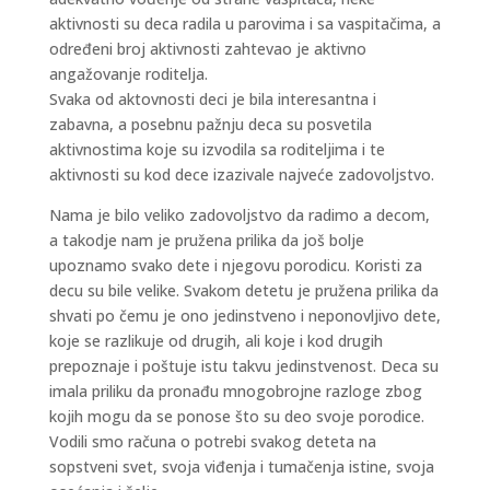
aktivnosti su deca radila u parovima i sa vaspitačima, a
određeni broj aktivnosti zahtevao je aktivno
angažovanje roditelja.
Svaka od aktovnosti deci je bila interesantna i
zabavna, a posebnu pažnju deca su posvetila
aktivnostima koje su izvodila sa roditeljima i te
aktivnosti su kod dece izazivale najveće zadovoljstvo.
Nama je bilo veliko zadovoljstvo da radimo a decom,
a takodje nam je pružena prilika da još bolje
upoznamo svako dete i njegovu porodicu. Koristi za
decu su bile velike. Svakom detetu je pružena prilika da
shvati po čemu je ono jedinstveno i neponovljivo dete,
koje se razlikuje od drugih, ali koje i kod drugih
prepoznaje i poštuje istu takvu jedinstvenost. Deca su
imala priliku da pronađu mnogobrojne razloge zbog
kojih mogu da se ponose što su deo svoje porodice.
Vodili smo računa o potrebi svakog deteta na
sopstveni svet, svoja viđenja i tumačenja istine, svoja