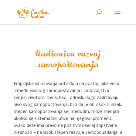
Radionica razvoj
samopoštovanja
Empirijska istraživanja potvrđuju da postoji jaka veza
između visokog samopoštovanja i zadovoljstva
svojim životom. Deca, kao i odrasli, dugo zadržavaju
nivo svog samopoštovanja, bilo da je on visok ili nizak.
Stepen samopoštovanja se, međutim, može menjati
ukoliko se sistematski utiče na njegovu promenu.
Svako dete ima pravo na pozitivni osećaj sopstvene
vrednosti – na visok stepen razvoja samopouzdanja, a