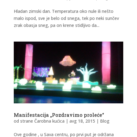
Hladan zimski dan. Temperatura oko nule ili nešto
malo ispod, sve je belo od snega, tek po neki sunčev
zrak obasja sneg, pa on krene stidljivo da...
Manifestacija „Pozdravimo proleće“
od strane
Čarobna kućica
|
avg 18, 2015
|
Blog
Ove godine , u Sava centru, po prvi put je održana