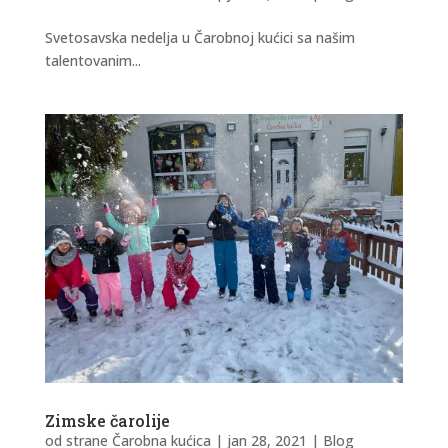
Svetosavska nedelja u Čarobnoj kućici sa našim
talentovanim...
Zimske čarolije
od strane
Čarobna kućica
|
jan 28, 2021
|
Blog