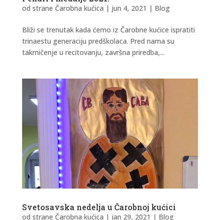
od strane
Čarobna kućica
|
jun 4, 2021
|
Blog
Bliži se trenutak kada ćemo iz Čarobne kućice ispratiti
trinaestu generaciju predškolaca. Pred nama su
takmičenje u recitovanju, završna priredba,...
Svetosavska nedelja u Čarobnoj kućici
od strane
Čarobna kućica
|
jan 29, 2021
|
Blog