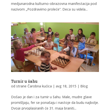
medjunarodna kulturno-obrazovna manifestacija pod
nazivom „Pozdravimo proleće“. Deca su videla...
Turnir u šahu
od strane
Čarobna kućica
|
avg 18, 2015
|
Blog
Došao je dan i za turnir u šahu. Male, mudre glave
promišljaju, fer se ponašaju i nastoje da budu najbolje.
Dvoje prvoplasiranih će 31. maja braniti...