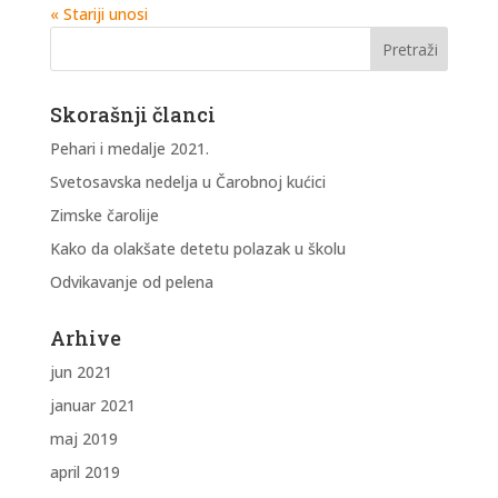
« Stariji unosi
Skorašnji članci
Pehari i medalje 2021.
Svetosavska nedelja u Čarobnoj kućici
Zimske čarolije
Kako da olakšate detetu polazak u školu
Odvikavanje od pelena
Arhive
jun 2021
januar 2021
maj 2019
april 2019